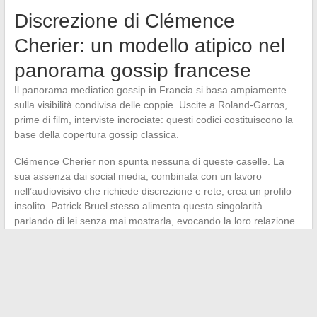
Discrezione di Clémence
Cherier: un modello atipico nel
panorama gossip francese
Il panorama mediatico gossip in Francia si basa ampiamente
sulla visibilità condivisa delle coppie. Uscite a Roland-Garros,
prime di film, interviste incrociate: questi codici costituiscono la
base della copertura gossip classica.
Clémence Cherier non spunta nessuna di queste caselle. La
sua assenza dai social media, combinata con un lavoro
nell’audiovisivo che richiede discrezione e rete, crea un profilo
insolito. Patrick Bruel stesso alimenta questa singolarità
parlando di lei senza mai mostrarla, evocando la loro relazione
in interviste mentre rifiuta di nominarla o fotografarla.
Nessuna intervista congiunta pubblicata fino ad oggi
Patrick Bruel parla della sua compagna senza nominarla
esplicitamente nella maggior parte delle sue dichiarazioni
Le informazioni su Clémence provengono principalmente da