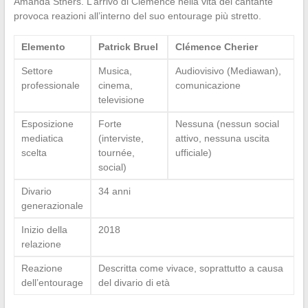
Amanda Sthers. L’arrivo di Clémence nella vita del cantante
provoca reazioni all’interno del suo entourage più stretto.
Elemento
Patrick Bruel
Clémence Cherier
Settore
Musica,
Audiovisivo (Mediawan),
professionale
cinema,
comunicazione
televisione
Esposizione
Forte
Nessuna (nessun social
mediatica
(interviste,
attivo, nessuna uscita
scelta
tournée,
ufficiale)
social)
Divario
34 anni
generazionale
Inizio della
2018
relazione
Reazione
Descritta come vivace, soprattutto a causa
dell’entourage
del divario di età