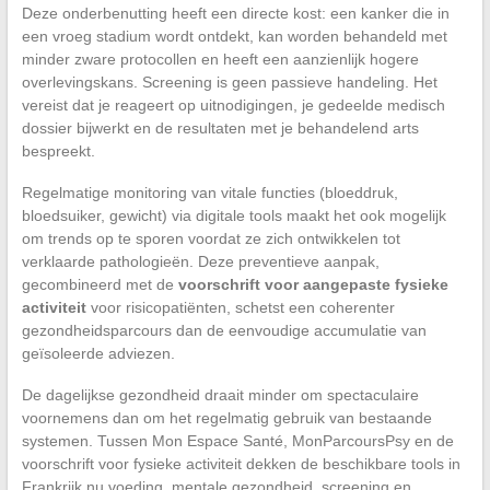
Deze onderbenutting heeft een directe kost: een kanker die in
een vroeg stadium wordt ontdekt, kan worden behandeld met
minder zware protocollen en heeft een aanzienlijk hogere
overlevingskans. Screening is geen passieve handeling. Het
vereist dat je reageert op uitnodigingen, je gedeelde medisch
dossier bijwerkt en de resultaten met je behandelend arts
bespreekt.
Regelmatige monitoring van vitale functies (bloeddruk,
bloedsuiker, gewicht) via digitale tools maakt het ook mogelijk
om trends op te sporen voordat ze zich ontwikkelen tot
verklaarde pathologieën. Deze preventieve aanpak,
gecombineerd met de
voorschrift voor aangepaste fysieke
activiteit
voor risicopatiënten, schetst een coherenter
gezondheidsparcours dan de eenvoudige accumulatie van
geïsoleerde adviezen.
De dagelijkse gezondheid draait minder om spectaculaire
voornemens dan om het regelmatig gebruik van bestaande
systemen. Tussen Mon Espace Santé, MonParcoursPsy en de
voorschrift voor fysieke activiteit dekken de beschikbare tools in
Frankrijk nu voeding, mentale gezondheid, screening en