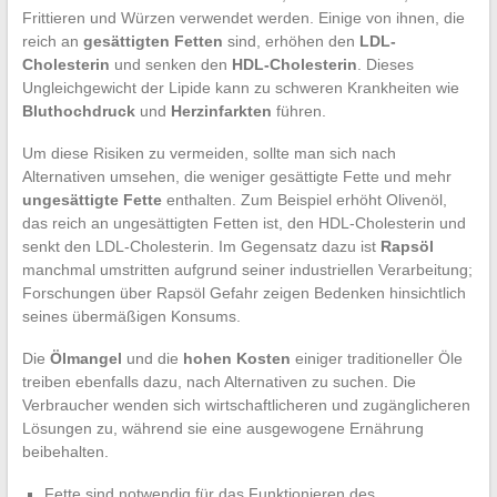
Frittieren und Würzen verwendet werden. Einige von ihnen, die
reich an
gesättigten Fetten
sind, erhöhen den
LDL-
Cholesterin
und senken den
HDL-Cholesterin
. Dieses
Ungleichgewicht der Lipide kann zu schweren Krankheiten wie
Bluthochdruck
und
Herzinfarkten
führen.
Um diese Risiken zu vermeiden, sollte man sich nach
Alternativen umsehen, die weniger gesättigte Fette und mehr
ungesättigte Fette
enthalten. Zum Beispiel erhöht Olivenöl,
das reich an ungesättigten Fetten ist, den HDL-Cholesterin und
senkt den LDL-Cholesterin. Im Gegensatz dazu ist
Rapsöl
manchmal umstritten aufgrund seiner industriellen Verarbeitung;
Forschungen über Rapsöl Gefahr zeigen Bedenken hinsichtlich
seines übermäßigen Konsums.
Die
Ölmangel
und die
hohen Kosten
einiger traditioneller Öle
treiben ebenfalls dazu, nach Alternativen zu suchen. Die
Verbraucher wenden sich wirtschaftlicheren und zugänglicheren
Lösungen zu, während sie eine ausgewogene Ernährung
beibehalten.
Fette sind notwendig für das Funktionieren des