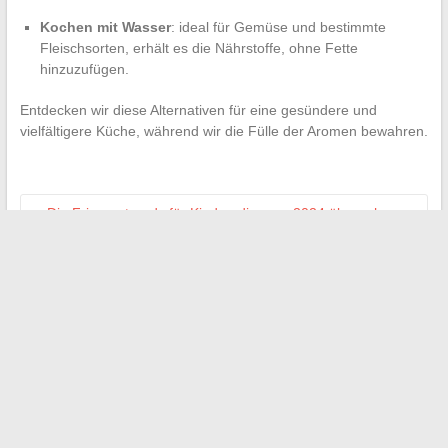
Kochen mit Wasser
: ideal für Gemüse und bestimmte
Fleischsorten, erhält es die Nährstoffe, ohne Fette
hinzuzufügen.
Entdecken wir diese Alternativen für eine gesündere und
vielfältigere Küche, während wir die Fülle der Aromen bewahren.
←
Die Frisurentrends für Kinder, die man 2024 übernehmen
sollte
Maximierung der Effizienz Ihrer Online-Tools: der Fall der
Schulplattformen
→
Search