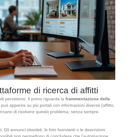
ttaforme di ricerca di affitti
miti persistono. Il primo riguarda la
frammentazione delle
uò apparire su più portali con informazioni diverse (affitto,
i cercano di risolvere questo problema, senza sempre
i. Gli annunci obsoleti, le foto fuorvianti o le descrizioni
sponibili non permettono di concludere che l’automazione