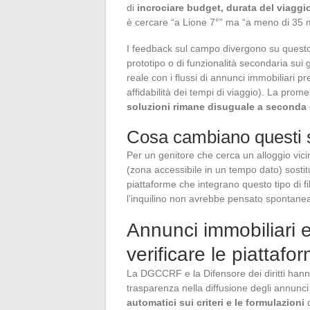
di
incrociare budget, durata del viaggi
è cercare “a Lione 7°” ma “a meno di 35 
I feedback sul campo divergono su questo
prototipo o di funzionalità secondaria sui g
reale con i flussi di annunci immobiliari pr
affidabilità dei tempi di viaggio). La pro
soluzioni rimane disuguale a seconda d
Cosa cambiano questi s
Per un genitore che cerca un alloggio vici
(zona accessibile in un tempo dato) sostit
piattaforme che integrano questo tipo di fil
l’inquilino non avrebbe pensato spontan
Annunci immobiliari 
verificare le piattafo
La DGCCRF e la Difensore dei diritti hanno 
trasparenza nella diffusione degli annunci 
automatici sui criteri e le formulazioni
d