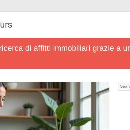
urs
icerca di affitti immobiliari grazie a 