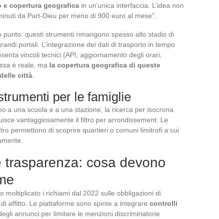
o e copertura geografica
in un’unica interfaccia. L’idea non
minuti da Part-Dieu per meno di 900 euro al mese”.
 punto: questi strumenti rimangono spesso allo stadio di
randi portali. L’integrazione dei dati di trasporto in tempo
esenta vincoli tecnici (API, aggiornamento degli orari,
messa è reale, ma
la copertura geografica di queste
elle città
.
trumenti per le famiglie
no a una scuola e a una stazione, la ricerca per isocrona
uisce vantaggiosamente il filtro per arrondissement. Le
tro permettono di scoprire quartieri o comuni limitrofi a cui
eamente.
e trasparenza: cosa devono
rme
moltiplicato i richiami dal 2022 sulle obbligazioni di
di affitto. Le piattaforme sono spinte a integrare
controlli
egli annunci per limitare le menzioni discriminatorie