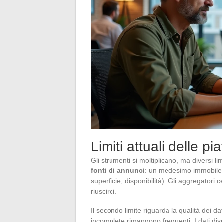
Limiti attuali delle pia
Gli strumenti si moltiplicano, ma diversi li
fonti di annunci
: un medesimo immobile p
superficie, disponibilità). Gli aggregator
riuscirci.
Il secondo limite riguarda la qualità dei dat
incomplete rimangono frequenti. I dati di