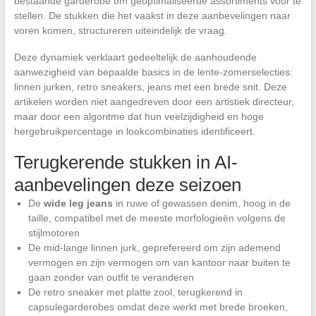
bestaande garderobe om geoptimaliseerde assortiments voor te
stellen. De stukken die het vaakst in deze aanbevelingen naar
voren komen, structureren uiteindelijk de vraag.
Deze dynamiek verklaart gedeeltelijk de aanhoudende
aanwezigheid van bepaalde basics in de lente-zomerselecties:
linnen jurken, retro sneakers, jeans met een brede snit. Deze
artikelen worden niet aangedreven door een artistiek directeur,
maar door een algoritme dat hun veelzijdigheid en hoge
hergebruikpercentage in lookcombinaties identificeert.
Terugkerende stukken in AI-
aanbevelingen deze seizoen
De
wide leg jeans
in ruwe of gewassen denim, hoog in de
taille, compatibel met de meeste morfologieën volgens de
stijlmotoren
De mid-lange linnen jurk, geprefereerd om zijn ademend
vermogen en zijn vermogen om van kantoor naar buiten te
gaan zonder van outfit te veranderen
De retro sneaker met platte zool, terugkerend in
capsulegarderobes omdat deze werkt met brede broeken,