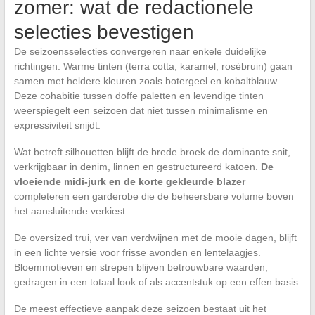
zomer: wat de redactionele
selecties bevestigen
De seizoensselecties convergeren naar enkele duidelijke
richtingen. Warme tinten (terra cotta, karamel, rosébruin) gaan
samen met heldere kleuren zoals botergeel en kobaltblauw.
Deze cohabitie tussen doffe paletten en levendige tinten
weerspiegelt een seizoen dat niet tussen minimalisme en
expressiviteit snijdt.
Wat betreft silhouetten blijft de brede broek de dominante snit,
verkrijgbaar in denim, linnen en gestructureerd katoen.
De
vloeiende midi-jurk en de korte gekleurde blazer
completeren een garderobe die de beheersbare volume boven
het aansluitende verkiest.
De oversized trui, ver van verdwijnen met de mooie dagen, blijft
in een lichte versie voor frisse avonden en lentelaagjes.
Bloemmotieven en strepen blijven betrouwbare waarden,
gedragen in een totaal look of als accentstuk op een effen basis.
De meest effectieve aanpak deze seizoen bestaat uit het