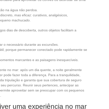
lexão na água não perdoa.
iscreto, mas eficaz: curativos, analgésicos,
 pequeno machucado.
os dias de descoberta, outros objetos facilitam a
ar o necessário durante as excursões.
tátil, porque permanecer conectado pode rapidamente se
momentos marcantes e as paisagens inesquecíveis.
te no mar: após um dia quente, a noite geralmente
r pode fazer toda a diferença. Para a tranquilidade,
 da tripulação e garanta que sua cobertura de seguro
seu percurso. Reunir seus pertences, antecipar as
e permite aproveitar sem se preocupar com os pequenos
.
viver uma experiência no mar