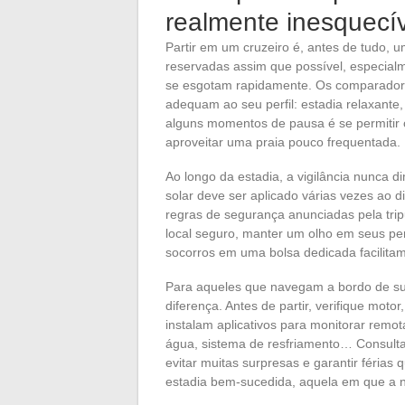
realmente inesquecí
Partir em um cruzeiro é, antes de tudo,
reservadas assim que possível, especial
se esgotam rapidamente. Os comparadore
adequam ao seu perfil: estadia relaxante
alguns momentos de pausa é se permitir o
aproveitar uma praia pouco frequentada.
Ao longo da estadia, a vigilância nunca 
solar deve ser aplicado várias vezes ao d
regras de segurança anunciadas pela tripu
local seguro, manter um olho em seus per
socorros em uma bolsa dedicada facilitam 
Para aqueles que navegam a bordo de sua
diferença. Antes de partir, verifique motor
instalam aplicativos para monitorar remo
água, sistema de resfriamento… Consulta
evitar muitas surpresas e garantir féria
estadia bem-sucedida, aquela em que a 