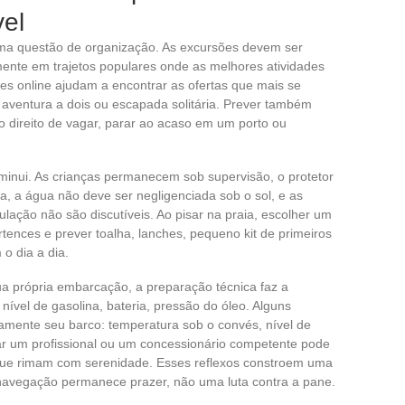
vel
 uma questão de organização. As excursões devem ser
mente em trajetos populares onde as melhores atividades
s online ajudam a encontrar as ofertas que mais se
, aventura a dois ou escapada solitária. Prever também
 direito de vagar, parar ao acaso em um porto ou
diminui. As crianças permanecem sob supervisão, o protetor
ia, a água não deve ser negligenciada sob o sol, e as
lação não são discutíveis. Ao pisar na praia, escolher um
tences e prever toalha, lanches, pequeno kit de primeiros
o dia a dia.
 própria embarcação, a preparação técnica faz a
, nível de gasolina, bateria, pressão do óleo. Alguns
tamente seu barco: temperatura sob o convés, nível de
r um profissional ou um concessionário competente pode
s que rimam com serenidade. Esses reflexos constroem uma
navegação permanece prazer, não uma luta contra a pane.