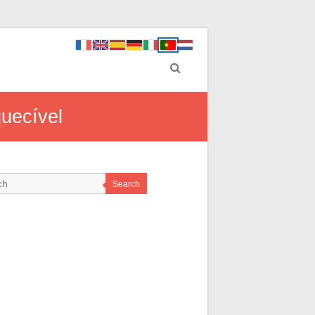
uecível
Search