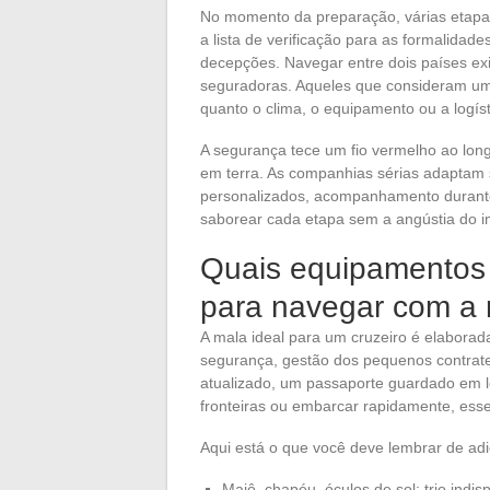
No momento da preparação, várias etapas
a lista de verificação para as formalidad
decepções. Navegar entre dois países ex
seguradoras. Aqueles que consideram uma
quanto o clima, o equipamento ou a logí
A segurança tece um fio vermelho ao lon
em terra. As companhias sérias adaptam 
personalizados, acompanhamento durante 
saborear cada etapa sem a angústia do i
Quais equipamentos
para navegar com a 
A mala ideal para um cruzeiro é elaborad
segurança, gestão dos pequenos contratem
atualizado, um passaporte guardado em l
fronteiras ou embarcar rapidamente, es
Aqui está o que você deve lembrar de ad
Maiô, chapéu, óculos de sol: trio indi