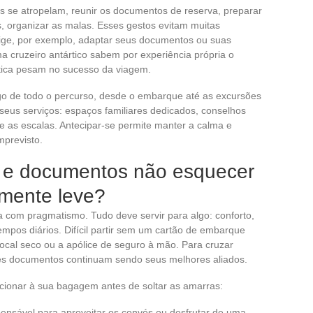
 se atropelam, reunir os documentos de reserva, preparar
es, organizar as malas. Esses gestos evitam muitas
ige, por exemplo, adaptar seus documentos ou suas
 cruzeiro antártico sabem por experiência própria o
stica pesam no sucesso da viagem.
go de todo o percurso, desde o embarque até as excursões
seus serviços: espaços familiares dedicados, conselhos
as escalas. Antecipar-se permite manter a calma e
mprevisto.
 e documentos não esquecer
mente leve?
a com pragmatismo. Tudo deve servir para algo: conforto,
pos diários. Difícil partir sem um cartão de embarque
ocal seco ou a apólice de seguro à mão. Para cruzar
ses documentos continuam sendo seus melhores aliados.
icionar à sua bagagem antes de soltar as amarras:
spensável para aproveitar os convés ou desfrutar de uma