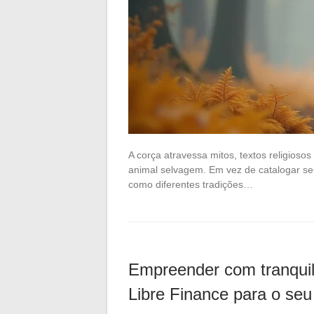
A corça atravessa mitos, textos religios
animal selvagem. Em vez de catalogar seu
como diferentes tradições…
Empreender com tranquil
Libre Finance para o seu