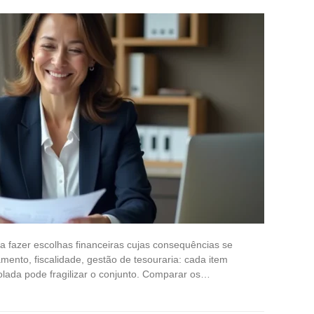
ca fazer escolhas financeiras cujas consequências se
ento, fiscalidade, gestão de tesouraria: cada item
olada pode fragilizar o conjunto. Comparar os…