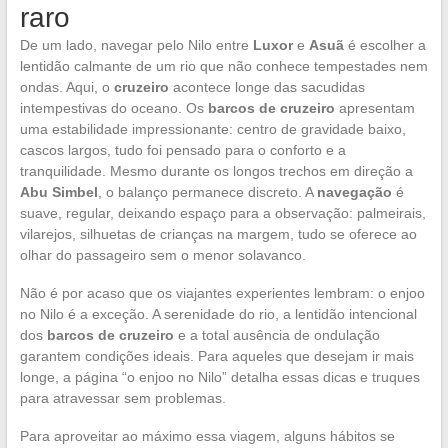
raro
De um lado, navegar pelo Nilo entre
Luxor
e
Asuã
é escolher a
lentidão calmante de um rio que não conhece tempestades nem
ondas. Aqui, o
cruzeiro
acontece longe das sacudidas
intempestivas do oceano. Os
barcos de cruzeiro
apresentam
uma estabilidade impressionante: centro de gravidade baixo,
cascos largos, tudo foi pensado para o conforto e a
tranquilidade. Mesmo durante os longos trechos em direção a
Abu Simbel
, o balanço permanece discreto. A
navegação
é
suave, regular, deixando espaço para a observação: palmeirais,
vilarejos, silhuetas de crianças na margem, tudo se oferece ao
olhar do passageiro sem o menor solavanco.
Não é por acaso que os viajantes experientes lembram: o enjoo
no Nilo é a exceção. A serenidade do rio, a lentidão intencional
dos
barcos de cruzeiro
e a total ausência de ondulação
garantem condições ideais. Para aqueles que desejam ir mais
longe, a página “o enjoo no Nilo” detalha essas dicas e truques
para atravessar sem problemas.
Para aproveitar ao máximo essa viagem, alguns hábitos se