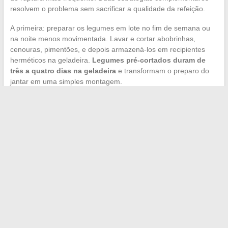
resolvem o problema sem sacrificar a qualidade da refeição.
A primeira: preparar os legumes em lote no fim de semana ou
na noite menos movimentada. Lavar e cortar abobrinhas,
cenouras, pimentões, e depois armazená-los em recipientes
herméticos na geladeira.
Legumes pré-cortados duram de
três a quatro dias na geladeira
e transformam o preparo do
jantar em uma simples montagem.
A segunda: usar legumes congelados naturais sem culpa. Um
pacote de espinafre congelado colocado em uma frigideira com
alho e um ovo produz um prato aceitável em cinco minutos. Os
legumes congelados são colhidos e embalados no ponto certo,
preservando a maior parte de seu valor nutricional.
O verdadeiro truque seria acreditar que uma refeição caseira
deve se parecer com uma receita de revista. Um prato de
frango grelhado na frigideira com vagens congeladas e arroz
constitui uma refeição completa, equilibrada e rápida. A
regularidade conta mais do que a sofisticação:
é melhor uma
refeição simples feita em casa cinco noites por semana do
que um prato elaborado seguido de três noites de entrega
.