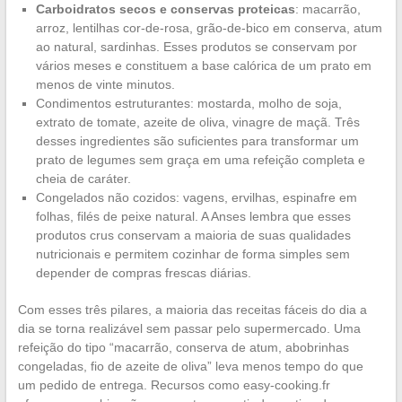
Carboidratos secos e conservas proteicas
: macarrão,
arroz, lentilhas cor-de-rosa, grão-de-bico em conserva, atum
ao natural, sardinhas. Esses produtos se conservam por
vários meses e constituem a base calórica de um prato em
menos de vinte minutos.
Condimentos estruturantes: mostarda, molho de soja,
extrato de tomate, azeite de oliva, vinagre de maçã. Três
desses ingredientes são suficientes para transformar um
prato de legumes sem graça em uma refeição completa e
cheia de caráter.
Congelados não cozidos: vagens, ervilhas, espinafre em
folhas, filés de peixe natural. A Anses lembra que esses
produtos crus conservam a maioria de suas qualidades
nutricionais e permitem cozinhar de forma simples sem
depender de compras frescas diárias.
Com esses três pilares, a maioria das receitas fáceis do dia a
dia se torna realizável sem passar pelo supermercado. Uma
refeição do tipo “macarrão, conserva de atum, abobrinhas
congeladas, fio de azeite de oliva” leva menos tempo do que
um pedido de entrega. Recursos como easy-cooking.fr