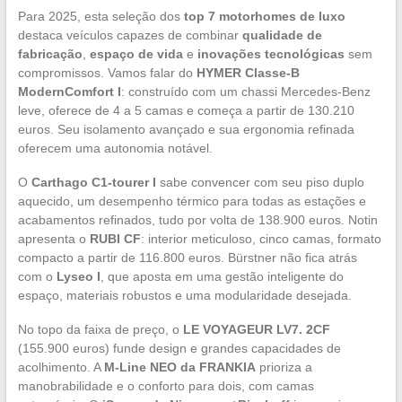
Para 2025, esta seleção dos
top 7 motorhomes de luxo
destaca veículos capazes de combinar
qualidade de
fabricação
,
espaço de vida
e
inovações tecnológicas
sem
compromissos. Vamos falar do
HYMER Classe-B
ModernComfort I
: construído com um chassi Mercedes-Benz
leve, oferece de 4 a 5 camas e começa a partir de 130.210
euros. Seu isolamento avançado e sua ergonomia refinada
oferecem uma autonomia notável.
O
Carthago C1-tourer I
sabe convencer com seu piso duplo
aquecido, um desempenho térmico para todas as estações e
acabamentos refinados, tudo por volta de 138.900 euros. Notin
apresenta o
RUBI CF
: interior meticuloso, cinco camas, formato
compacto a partir de 116.800 euros. Bürstner não fica atrás
com o
Lyseo I
, que aposta em uma gestão inteligente do
espaço, materiais robustos e uma modularidade desejada.
No topo da faixa de preço, o
LE VOYAGEUR LV7. 2CF
(155.900 euros) funde design e grandes capacidades de
acolhimento. A
M-Line NEO da FRANKIA
prioriza a
manobrabilidade e o conforto para dois, com camas