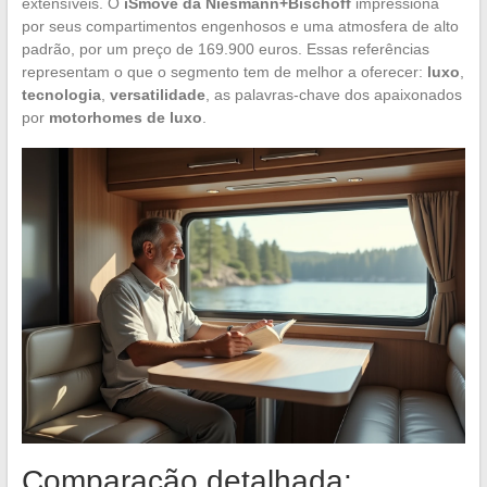
extensíveis. O
iSmove da Niesmann+Bischoff
impressiona
por seus compartimentos engenhosos e uma atmosfera de alto
padrão, por um preço de 169.900 euros. Essas referências
representam o que o segmento tem de melhor a oferecer:
luxo
,
tecnologia
,
versatilidade
, as palavras-chave dos apaixonados
por
motorhomes de luxo
.
Comparação detalhada: