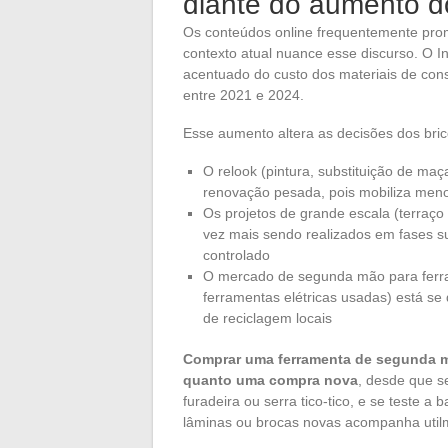
diante do aumento d
Os conteúdos online frequentemente pr
contexto atual nuance esse discurso. O
acentuado do custo dos materiais de cons
entre 2021 e 2024.
Esse aumento altera as decisões dos bric
O relook (pintura, substituição de maç
renovação pesada, pois mobiliza menos
Os projetos de grande escala (terraç
vez mais sendo realizados em fases 
controlado
O mercado de segunda mão para ferram
ferramentas elétricas usadas) está s
de reciclagem locais
Comprar uma ferramenta de segunda m
quanto uma compra nova
, desde que s
furadeira ou serra tico-tico, e se teste a
lâminas ou brocas novas acompanha uti