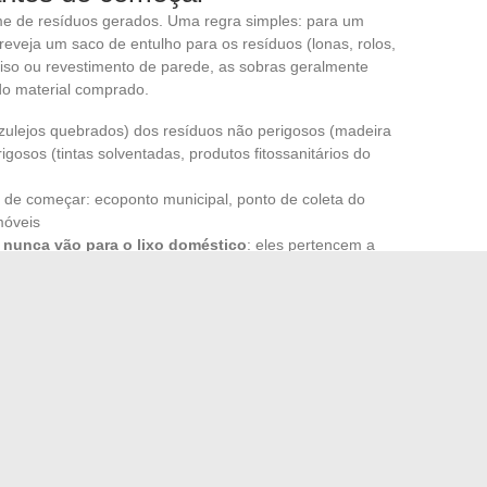
ume de resíduos gerados. Uma regra simples: para um
reveja um saco de entulho para os resíduos (lonas, rolos,
 piso ou revestimento de parede, as sobras geralmente
do material comprado.
azulejos quebrados) dos resíduos não perigosos (madeira
igosos (tintas solventadas, produtos fitossanitários do
s de começar: ecoponto municipal, ponto de coleta do
móveis
 nunca vão para o lixo doméstico
: eles pertencem a
essível através dos ecopontos municipais
anejamento do projeto evita surpresas desagradáveis no
gem entulhada de resíduos por semanas é o sinal de um
m compartilham essa exigência de método. Materiais
l, itens de despesa hierarquizados, resíduos antecipados:
ue avança sem deslizes.