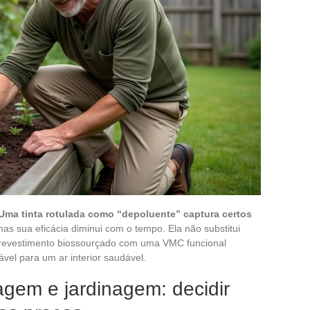
Uma tinta rotulada como “depoluente” captura certos
mas sua eficácia diminui com o tempo. Ela não substitui
revestimento biossourçado com uma VMC funcional
vel para um ar interior saudável.
agem e jardinagem: decidir