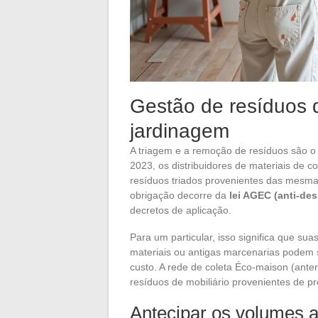
Gestão de resíduos 
jardinagem
A triagem e a remoção de resíduos são o
2023, os distribuidores de materiais de c
resíduos triados provenientes das mesma
obrigação decorre da
lei AGEC (anti-de
decretos de aplicação.
Para um particular, isso significa que s
materiais ou antigas marcenarias podem s
custo. A rede de coleta Éco-maison (ant
resíduos de mobiliário provenientes de p
Antecipar os volumes 