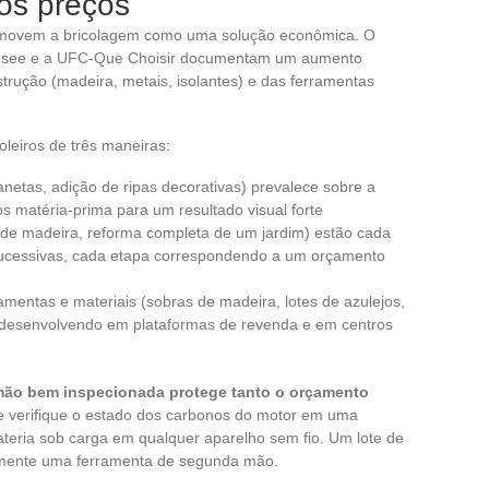
os preços
omovem a bricolagem como uma solução econômica. O
 Insee e a UFC-Que Choisir documentam um aumento
trução (madeira, metais, isolantes) e das ferramentas
oleiros de três maneiras:
anetas, adição de ripas decorativas) prevalece sobre a
 matéria-prima para um resultado visual forte
o de madeira, reforma completa de um jardim) estão cada
sucessivas, cada etapa correspondendo a um orçamento
entas e materiais (sobras de madeira, lotes de azulejos,
e desenvolvendo em plataformas de revenda e em centros
ão bem inspecionada protege tanto o orçamento
e verifique o estado dos carbonos do motor em uma
 bateria sob carga em qualquer aparelho sem fio. Um lote de
lmente uma ferramenta de segunda mão.