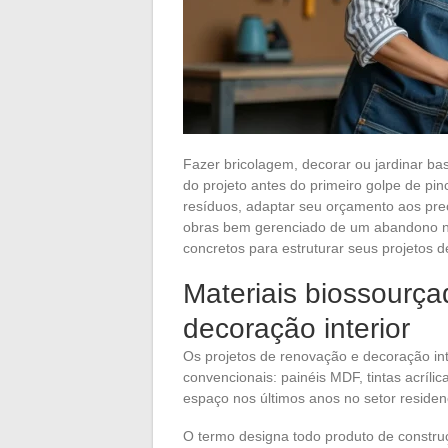
Fazer bricolagem, decorar ou jardinar 
do projeto antes do primeiro golpe de pinc
resíduos, adaptar seu orçamento aos pre
obras bem gerenciado de um abandono no 
concretos para estruturar seus projetos 
Materiais biossourç
decoração interior
Os projetos de renovação e decoração in
convencionais: painéis MDF, tintas acríli
espaço nos últimos anos no setor residen
O termo designa todo produto de construç