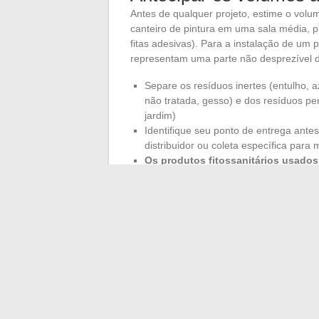
Antes de qualquer projeto, estime o vol
canteiro de pintura em uma sala média, p
fitas adesivas). Para a instalação de um
representam uma parte não desprezível 
Separe os resíduos inertes (entulho, 
não tratada, gesso) e dos resíduos per
jardim)
Identifique seu ponto de entrega ante
distribuidor ou coleta específica para 
Os produtos fitossanitários usados
uma cadeia dedicada, muitas vezes ac
Integrar a gestão de resíduos desde o pl
dia em que o canteiro termina. Uma gara
projeto que não foi pensado até o fim.
A bricolagem, a decoração e a jardinage
adequados ao suporte e ao orçamento rea
esses três eixos estruturam um projeto q