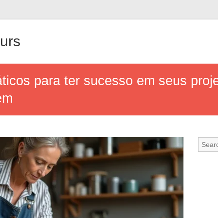
urs
ticos para ter sucesso em seus proj
em